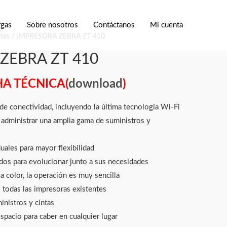
rgas
Sobre nosotros
Contáctanos
Mi cuenta
tas
/ IMPRESORA ZEBRA ZT 410
ZEBRA ZT 410
HA TÉCNICA(
download
)
de conectividad, incluyendo la última tecnología Wi-Fi
administrar una amplia gama de suministros y
ales para mayor flexibilidad
dos para evolucionar junto a sus necesidades
 a color, la operación es muy sencilla
 todas las impresoras existentes
inistros y cintas
spacio para caber en cualquier lugar