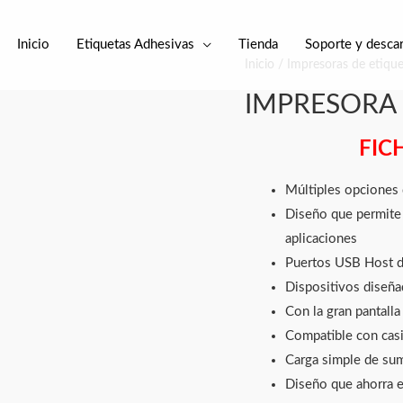
Inicio
Etiquetas Adhesivas
Tienda
Soporte y desca
Inicio
/
Impresoras de etique
IMPRESORA 
FIC
Múltiples opciones 
Diseño que permite 
aplicaciones
Puertos USB Host du
Dispositivos diseña
Con la gran pantalla
Compatible con casi
Carga simple de sum
Diseño que ahorra e