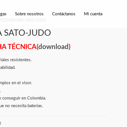
rgas
Sobre nosotros
Contáctanos
Mi cuenta
 FECHADORA SATO-JUDO
 SATO-JUDO
HA TÉCNICA(
download
)
iales resistentes.
abilidad.
pios en el visor.
.
e conseguir en Colombia.
e no necesita baterías.
l