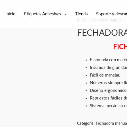
Inicio
Etiquetas Adhesivas
Tienda
Soporte y desca
Inicio
/
Fechadora manual
/
FECHADORA
FIC
Elaborada con mater
Insumos de gran dur
Fácil de manejar.
Números siempre lim
Diseño ergonomico
Repuestos fáciles d
Sistema mecánico qu
Categoría:
Fechadora manua